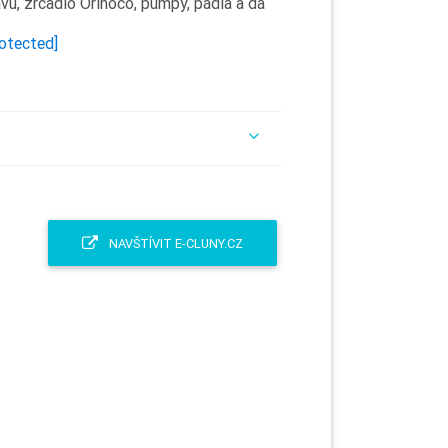
avu, zrcadlo Orinoco, pumpy, pádla a da
rotected]
NAVŠTÍVIT E-CLUNY.CZ