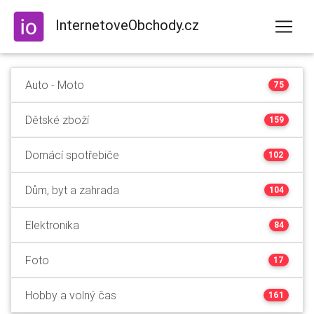
InternetoveObchody.cz
Auto - Moto
75
Dětské zboží
159
Domácí spotřebiče
102
Dům, byt a zahrada
104
Elektronika
84
Foto
17
Hobby a volný čas
161