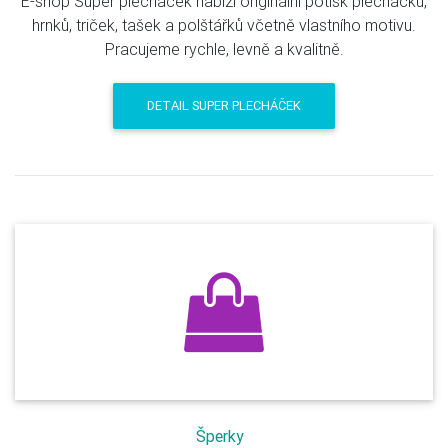
E-shop Super plecháček nabízí originální potisk plecháčků,
hrnků, triček, tašek a polštářků včetně vlastního motivu.
Pracujeme rychle, levně a kvalitně.
DETAIL SUPER PLECHÁČEK
Šperky