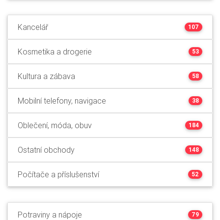
Kancelář
107
Kosmetika a drogerie
53
Kultura a zábava
58
Mobilní telefony, navigace
38
Oblečení, móda, obuv
184
Ostatní obchody
148
Počítače a příslušenství
52
Potraviny a nápoje
79