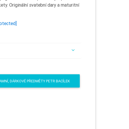
kety. Originální svatební dary a maturitní
rotected]
AMNÍ, DÁRKOVÉ PŘEDMĚTY PETR BACÍLEK