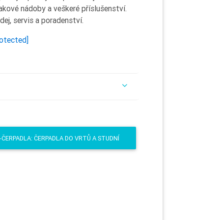
akové nádoby a veškeré příslušenství.
ej, servis a poradenství.
rotected]
-ČERPADLA: ČERPADLA DO VRTŮ A STUDNÍ