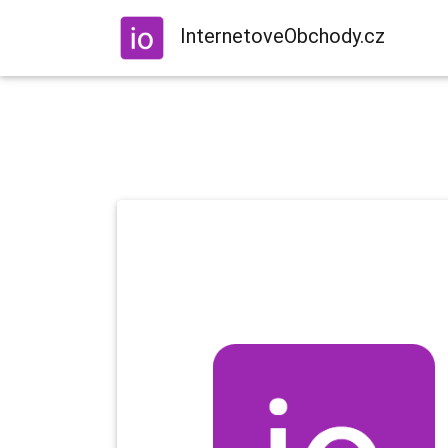
InternetoveObchody.cz