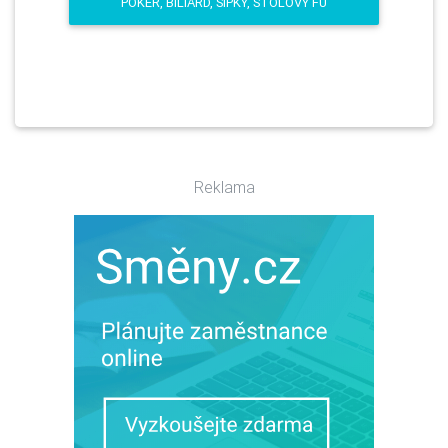
POKER, BILIARD, ŠÍPKY, STOLOVÝ FU
Reklama