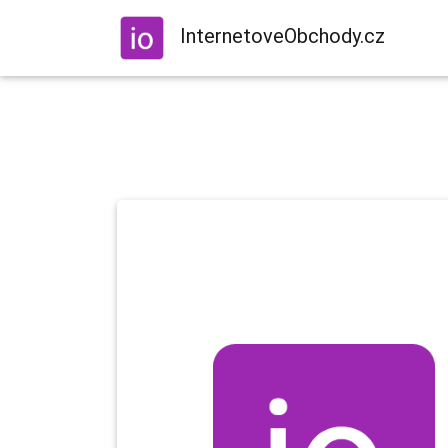
InternetoveObchody.cz