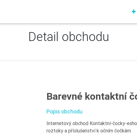
Detail obchodu
Barevné kontaktní č
Popis obchodu
Internetový obchod Kontaktní-čocky-eshop.
roztoky a příslušenství k očním čočkám.