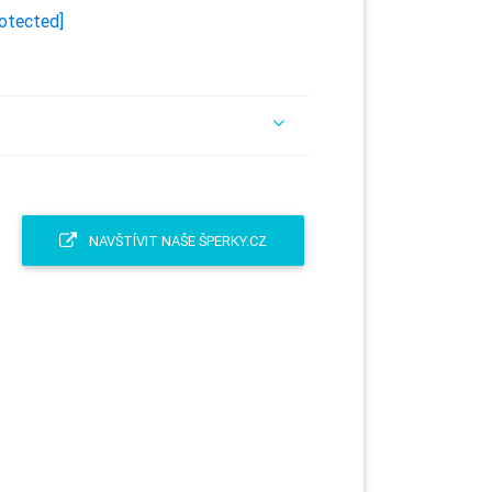
rotected]
NAVŠTÍVIT NAŠE ŠPERKY.CZ