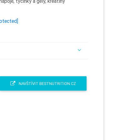
ápoje, tyčinky a gely, kreatiny
rotected]
NAVŠTÍVIT BESTNUTRITION.CZ