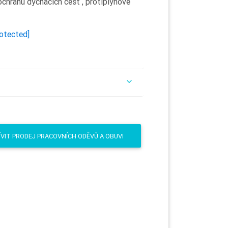
 ochranu dýchacích cest , protiplynové
rotected]
VIT PRODEJ PRACOVNÍCH ODĚVŮ A OBUVI