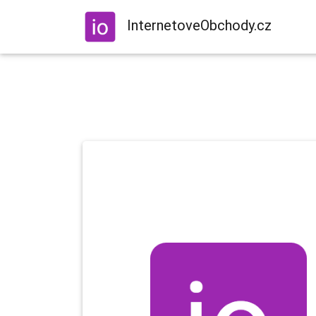
InternetoveObchody.cz