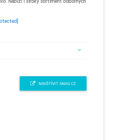
ávo. Nabízí i široký sortiment odborných
rotected]
NAVŠTÍVIT ANAG.CZ