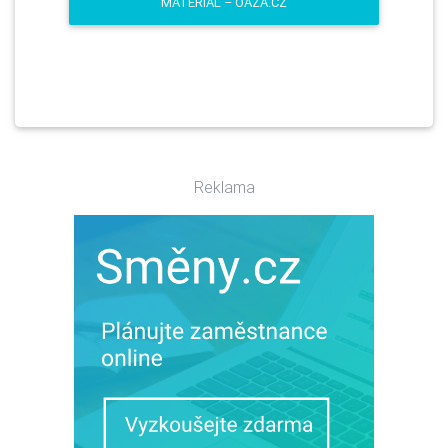
MATERIÁL – OAZA.CZ
Reklama