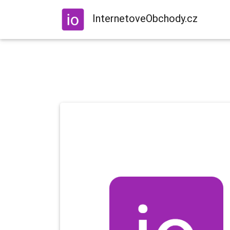
InternetoveObchody.cz