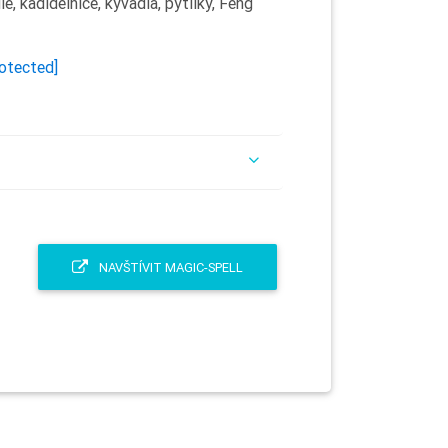
ule, kadidelnice, kyvadla, pytlíky, Feng
rotected]
NAVŠTÍVIT MAGIC-SPELL