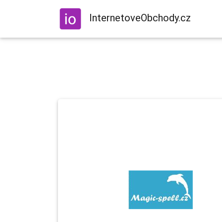
InternetoveObchody.cz