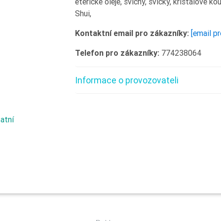
éterické oleje, svícny, svíčky, křišťálové ko
Shui,
Kontaktní email pro zákazníky:
[email p
Telefon pro zákazníky:
774238064
Informace o provozovateli
atní