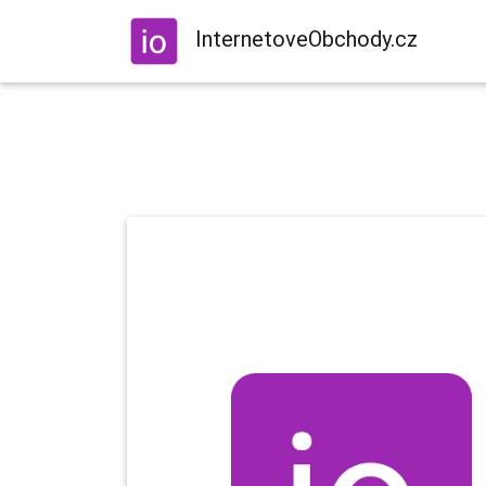
InternetoveObchody.cz