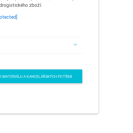
 drogistického zboží.
rotected]
O MATERIÁLU A KANCELÁŘSKÝCH POTŘEB