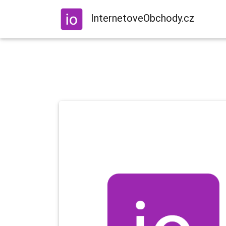
InternetoveObchody.cz