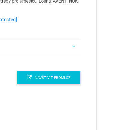
třeby pro 9měsíců: Loana, AVENT, NUK,
rotected]
NAVŠTÍVIT PROMI.CZ