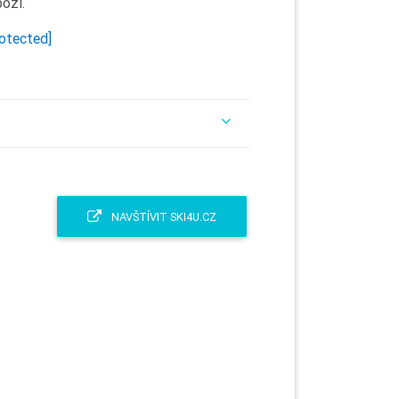
boží.
rotected]
NAVŠTÍVIT SKI4U.CZ