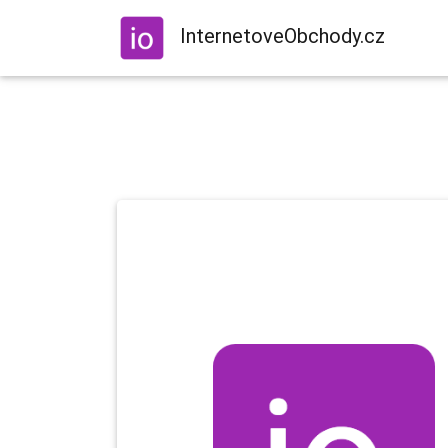
InternetoveObchody.cz