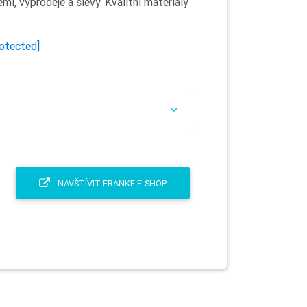
i, výprodeje a slevy. Kvalitní materiály
rotected]
NAVŠTÍVIT FRANKE E-SHOP