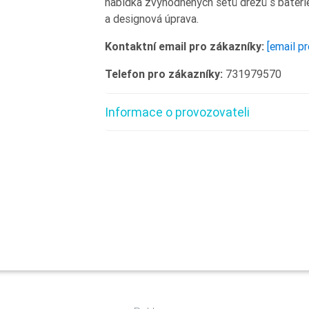
nabídka zvýhodněných setů dřezů s bateriem
a designová úprava.
Kontaktní email pro zákazníky:
[email p
Telefon pro zákazníky:
731979570
Informace o provozovateli