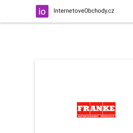
InternetoveObchody.cz