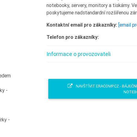
notebooky, servery, monitory a tiskárny. 
poskytujeme nadstandardní rozšířenou záru
Kontaktní email pro zákazníky:
[email p
Telefon pro zákazníky:
Informace o provozovateli
ředem
NAVŠTÍVIT ERACOMP.CZ - BÁJEČN
ky -
NOTEB
rky -