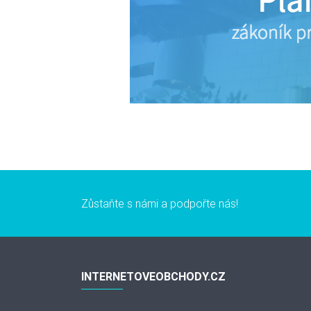
Zůstaňte s námi a podpořte nás!
INTERNETOVEOBCHODY.CZ