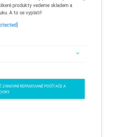
Veškeré produkty vedeme skladem a
ku. A to se vyplatí!
rotected]
É ZÁNOVNÍ REPASOVANÉ POČÍTAČE A
OOKY