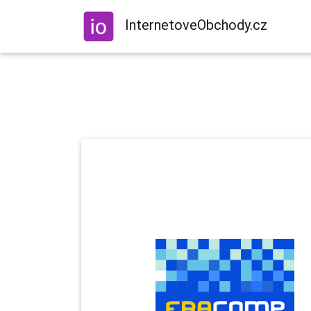
InternetoveObchody.cz