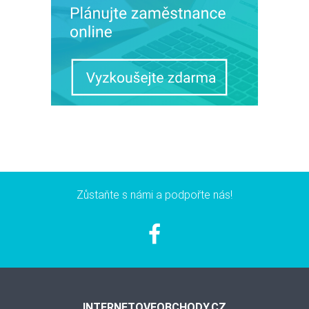
Zůstaňte s námi a podpořte nás!
INTERNETOVEOBCHODY.CZ