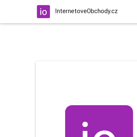
InternetoveObchody.cz