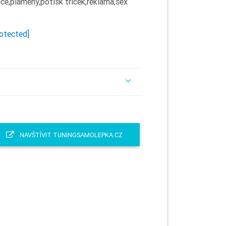
ce,plameny,potisk triček,reklama,sex
rotected]
NAVŠTÍVIT TUNINGSAMOLEPKA.CZ