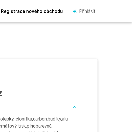
Registrace nového obchodu
Přihlásit
z
epky, clonítka,carbon,budíky,alu
ormátový tisk,plnobarevná