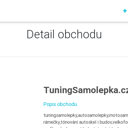
Detail obchodu
TuningSamolepka.c
Popis obchodu
tuningsamolepky,autosamolepky,motosamol
rámečky,tónování autoskel i budov,velkof