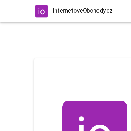
InternetoveObchody.cz