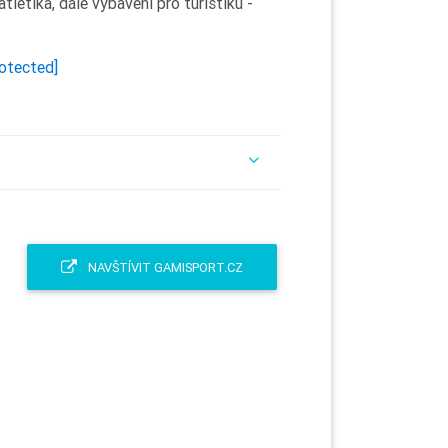
atletika, dále vybavení pro turistiku -
rotected]
NAVŠTÍVIT GAMISPORT.CZ