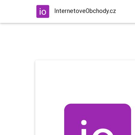
InternetoveObchody.cz