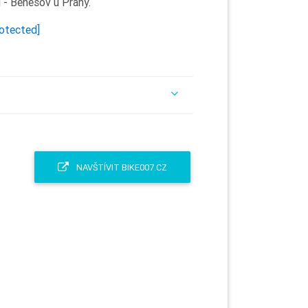
 - Benešov u Prahy.
rotected]
NAVŠTÍVIT BIKE007.CZ