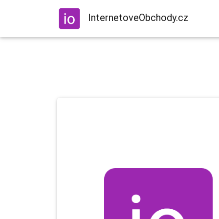
InternetoveObchody.cz