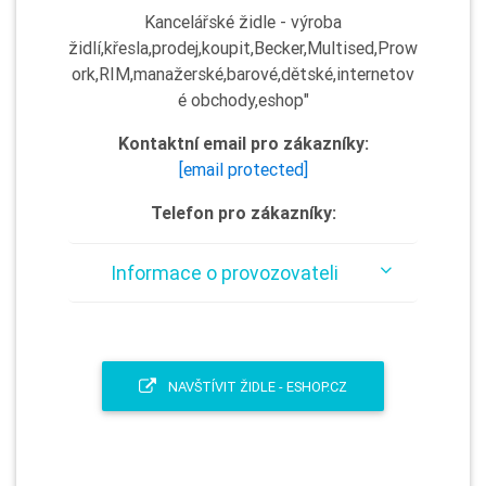
Kancelářské židle - výroba
židlí,křesla,prodej,koupit,Becker,Multised,Prow
ork,RIM,manažerské,barové,dětské,internetov
é obchody,eshop"
Kontaktní email pro zákazníky:
[email protected]
Telefon pro zákazníky:
Informace o provozovateli
NAVŠTÍVIT ŽIDLE - ESHOP.CZ