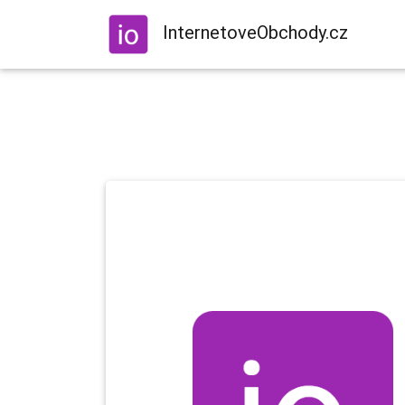
InternetoveObchody.cz