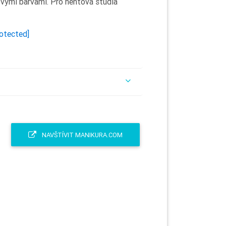
lovými barvami. Pro nehtová studia
rotected]
NAVŠTÍVIT MANIKURA.COM