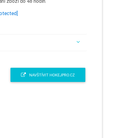
ání zboží do 48 hodin.
rotected]
NAVŠTÍVIT HOKEJPRO.CZ