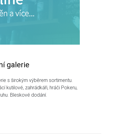
í galerie
erie s širokým výběrem sortimentu.
cí kutilové, zahrádkáři, hráči Pokeru,
ruhu. Bleskové dodání.