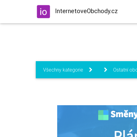
InternetoveObchody.cz
Všechny kategorie
Ostatní ob