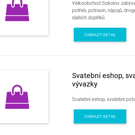
Velkoobchod Sokolov zabývaj
potřeb, potravin, nápojů, dro
dalších doplňků.
ZOBRAZIT DETAIL
Svatební eshop, sv
vývazky
Svatební eshop, svatební pota
ZOBRAZIT DETAIL