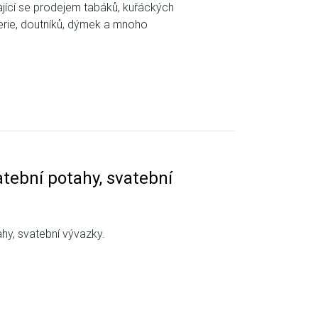
ící se prodejem tabáků, kuřáckých
gerie, doutníků, dýmek a mnoho
atební potahy, svatební
hy, svatební vývazky.