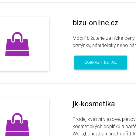
bizu-online.cz
Módní bižuterie za nízké ceny 
prstýnky, náhrdelníky nebo ná
ZOBRAZIT DETAIL
jk-kosmetika
Prodej kvalitní vlasové, pleťo
kosmetických doplňků a par
Wella,Londa,Lambre,Truefitt An