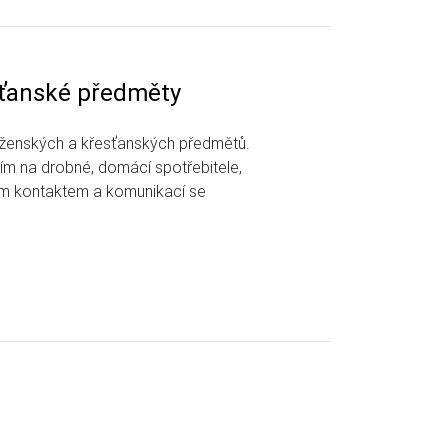
ťanské předměty
oženských a křesťanských předmětů.
m na drobné, domácí spotřebitele,
ním kontaktem a komunikací se