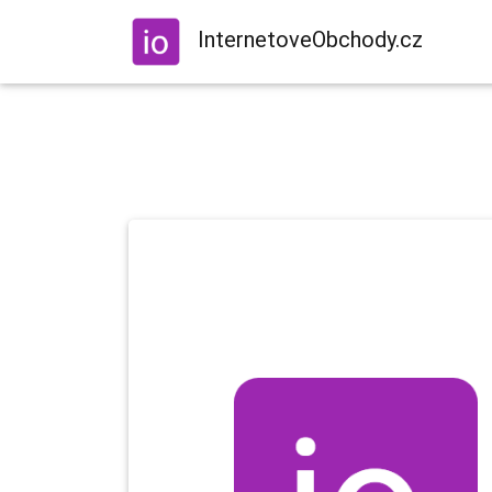
InternetoveObchody.cz