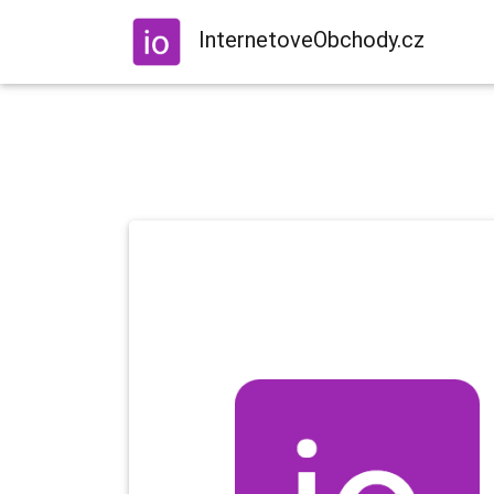
InternetoveObchody.cz