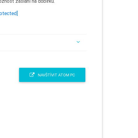
žnost zaslání na dobírku.
rotected]
NAVŠTÍVIT ATOM PC