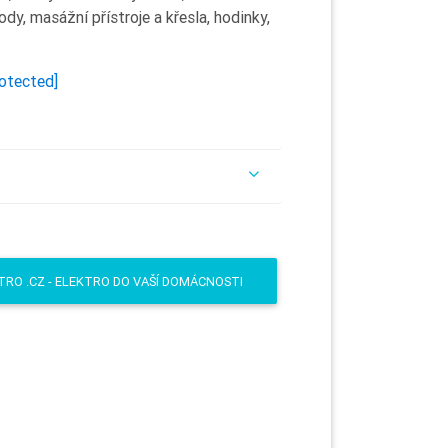
dy, masážní přístroje a křesla, hodinky,
rotected]
TRO .CZ - ELEKTRO DO VAŠÍ DOMÁCNOSTI