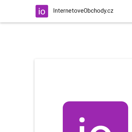
InternetoveObchody.cz