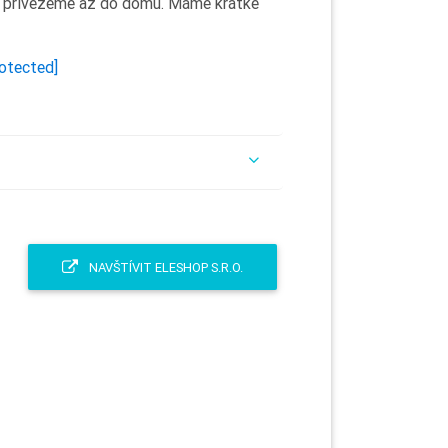
e přivezeme až do domu. Máme krátké
rotected]
NAVŠTÍVIT ELESHOP S.R.O.