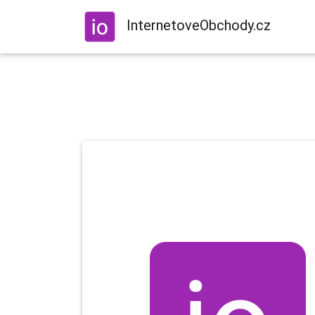
InternetoveObchody.cz