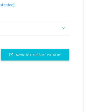
rotected]
NAVŠTÍVIT KUŘÁCKÉ POTŘEBY