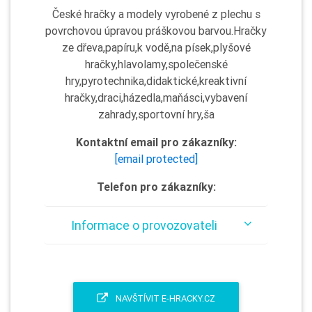
České hračky a modely vyrobené z plechu s
povrchovou úpravou práškovou barvou.Hračky
ze dřeva,papíru,k vodě,na písek,plyšové
hračky,hlavolamy,společenské
hry,pyrotechnika,didaktické,kreaktivní
hračky,draci,házedla,maňásci,vybavení
zahrady,sportovní hry,ša
Kontaktní email pro zákazníky:
[email protected]
Telefon pro zákazníky:
Informace o provozovateli
NAVŠTÍVIT E-HRACKY.CZ