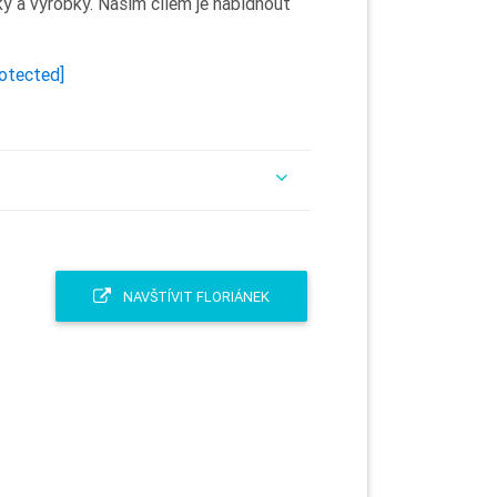
ky a výrobky. Naším cílem je nabídnout
rotected]
NAVŠTÍVIT FLORIÁNEK