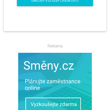
OBKLADY A DLAŽBY CASON S.R.O.
Reklama