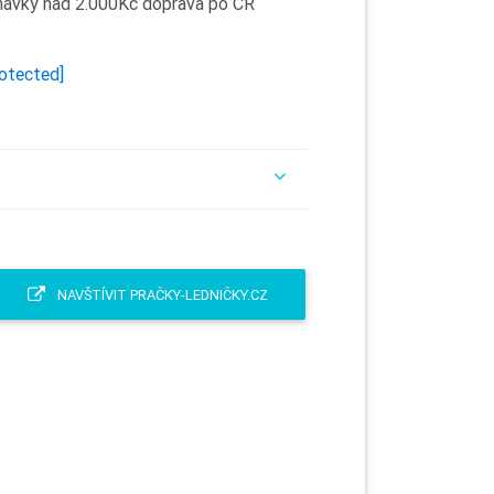
dnávky nad 2.000Kč doprava po ČR
rotected]
NAVŠTÍVIT PRAČKY-LEDNIČKY.CZ