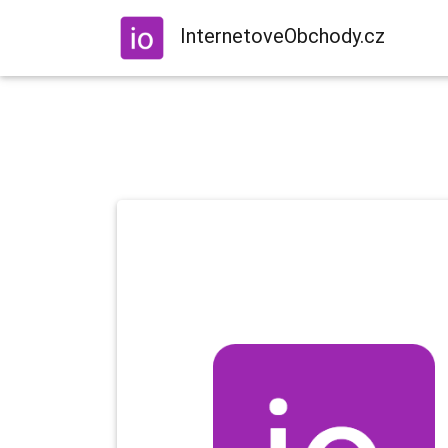
InternetoveObchody.cz