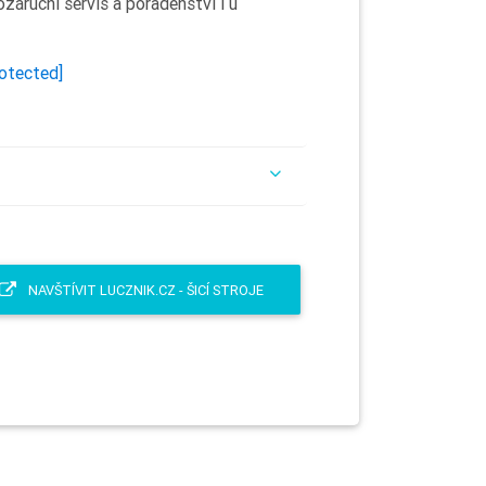
záruční servis a poradenství i u
rotected]
NAVŠTÍVIT LUCZNIK.CZ - ŠICÍ STROJE