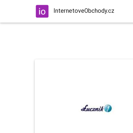
InternetoveObchody.cz