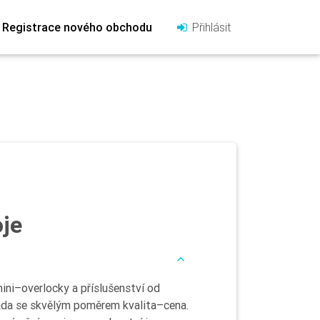
Registrace nového obchodu
Přihlásit
oje
mini–overlocky a příslušenství od
ada se skvělým poměrem kvalita–cena.