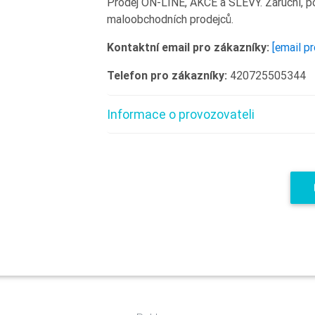
Prodej ON-LINE, AKCE a SLEVY. Záruční, po
maloobchodních prodejců.
Kontaktní email pro zákazníky:
[email p
Telefon pro zákazníky:
420725505344
Informace o provozovateli