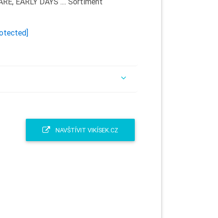
E, EARLY DAYS .... Sortiment
rotected]
NAVŠTÍVIT VIKÍSEK.CZ