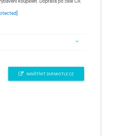
 vybavení koupelen. Doprava po celé ČR.
rotected]
NAVŠTÍVIT DUFAKOTLE.CZ