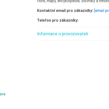
flóře, mapy, encyklopedie, slovníky a mnoho
Kontaktní email pro zákazníky:
[email p
Telefon pro zákazníky:
Informace o provozovateli
bava