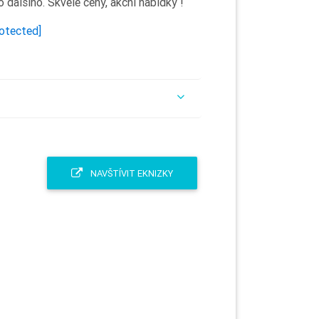
 dalšího. Skvělé ceny, akční nabídky !
rotected]
NAVŠTÍVIT EKNIZKY