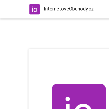
InternetoveObchody.cz