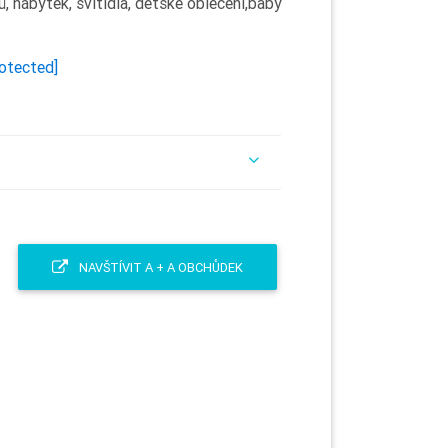
ů, nábytek, svítidla, dětské oblečení,baby
rotected]
NAVŠTÍVIT A + A OBCHŮDEK