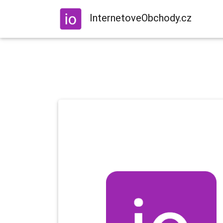
InternetoveObchody.cz