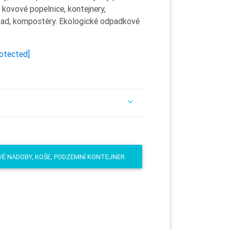
 kovové popelnice, kontejnery,
pad, kompostéry. Ekologické odpadkové
rotected]
É NÁDOBY, KOŠE, PODZEMNÍ KONTEJNER