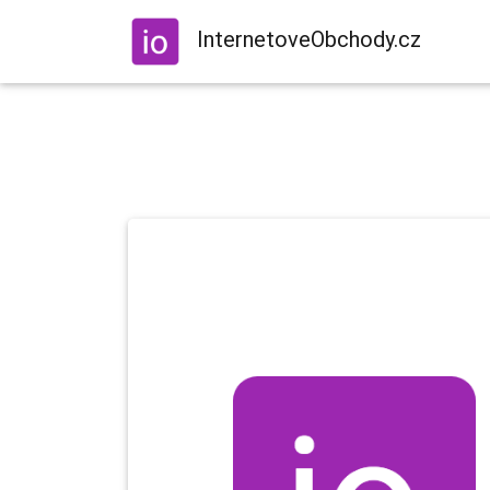
InternetoveObchody.cz