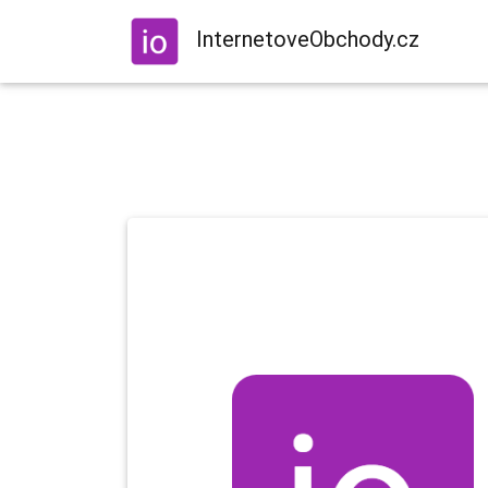
InternetoveObchody.cz