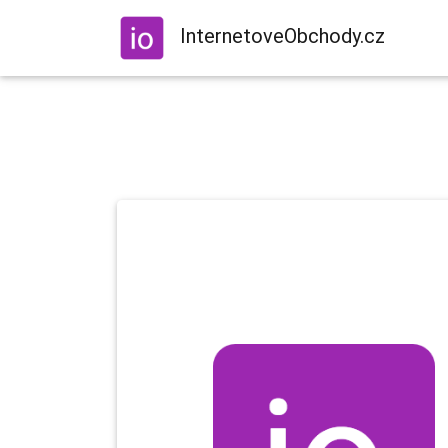
InternetoveObchody.cz