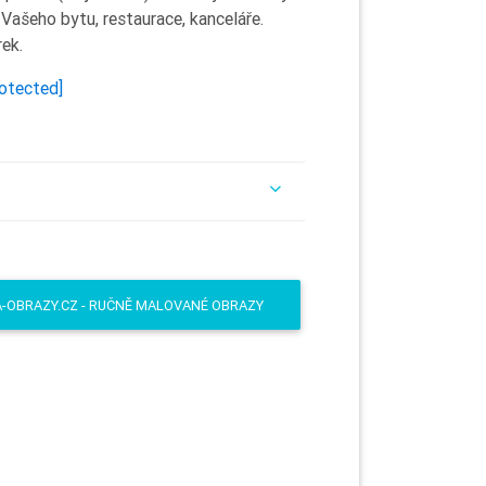
 Vašeho bytu, restaurace, kanceláře.
ek.
rotected]
A-OBRAZY.CZ - RUČNĚ MALOVANÉ OBRAZY