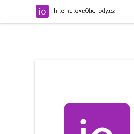
InternetoveObchody.cz